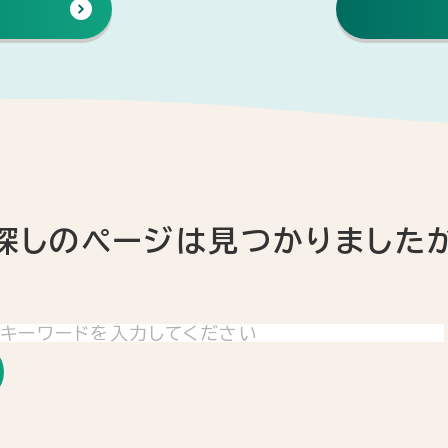
探しのページは
見つかりました
索