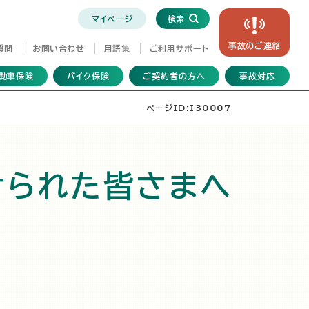
マイページ
検索
事故の
ご連絡
質問
お問い合わせ
用語集
ご利用サポート
動車保険
バイク保険
ご契約者の方へ
事故対応
ページID:I30007
けられた皆さまへ