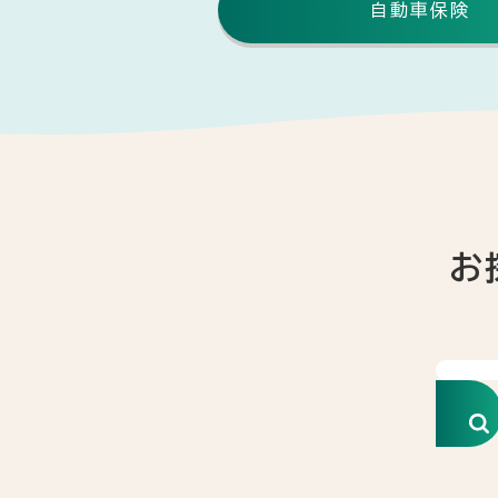
自動車保険
お
検