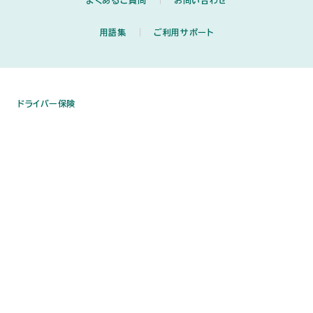
用語集
ご利用サポート
ドライバー保険
勧誘方針
利用規約
推奨環境
システム保守のご案内
セキュリティについて
個人情報保護について
ディスクロージャー・ポリシー
反社会的勢力に対する方針
損害保険契約者保護制度について
SNS公式アカウントのご利用にあたって
サイトマップ